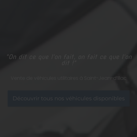
"On dit ce que l'on fait, on fait ce que l'on
dit !"
Vente de véhicules utilitaires à Saint-Jean-d’Illac
Découvrir tous nos véhicules disponibles