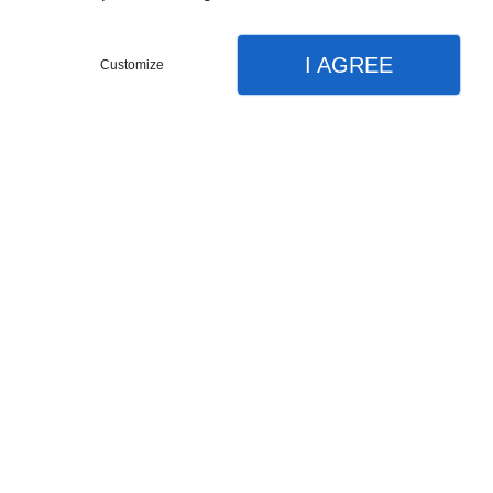
I AGREE
Customize
RENAULT EXPRESS
1.5 BlueDCI 95cv Confort - 2023 -
Diesel - 69 500km
13.980,00€