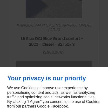
KANGOO MAXI CABINE APPROFONDIE
(GRIS)
1.5 Blue DCI 95cv Grand confort -
2020 - Diesel - 82 150km
13.980,00€
Your privacy is our priority
We use Cookies to improve user experience by
personalising content and ads, as well as analyzing
traffic and optimizing social networks functionalities.
By clicking "I Agree" you consent to the use of Cookies
from our partners
Google
Facebook
.