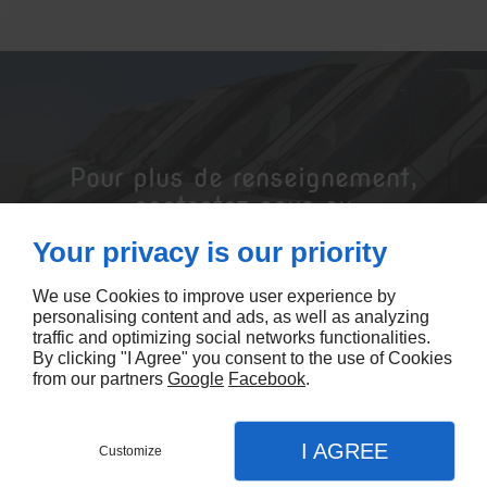
Pour plus de renseignement,
contactez nous au
05.56.93.16.06 ou faites vous
Your privacy is our priority
rappeler gratuitement !
We use Cookies to improve user experience by
personalising content and ads, as well as analyzing
traffic and optimizing social networks functionalities.
By clicking "I Agree" you consent to the use of Cookies
Contactez-nous
from our partners
Google
Facebook
.
I AGREE
Customize