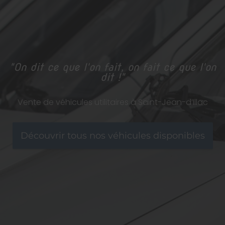
"On dit ce que l'on fait, on fait ce que l'on
dit !"
Vente de véhicules utilitaires à Saint-Jean-d’Illac
Découvrir tous nos véhicules disponibles