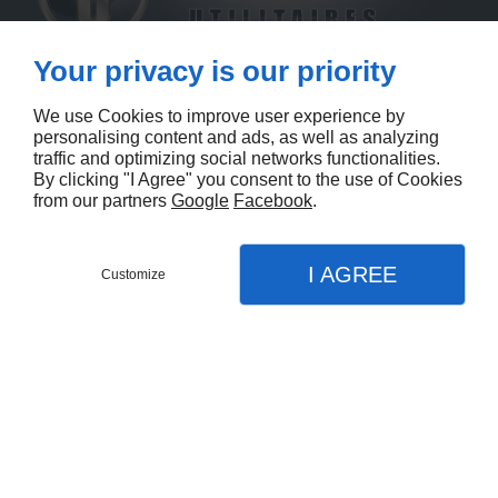
Your privacy is our priority
NOS HORAIRES
We use Cookies to improve user experience by
personalising content and ads, as well as analyzing
traffic and optimizing social networks functionalities.
Horaires d'ouverture
By clicking "I Agree" you consent to the use of Cookies
Du Lundi Au Vendredi De 9h À 18h30 Non Stop
from our partners
Google
Facebook
.
Samedi Sur Rendez-Vous Uniquement
I AGREE
Horaires d'atelier
Customize
Du Lundi Au Vendredi De 8h30 À 12h00 Et De
14h00 À 17h30
NOUS CONTACTER
Accueil :
Tartarin Hubert (Responsable) :