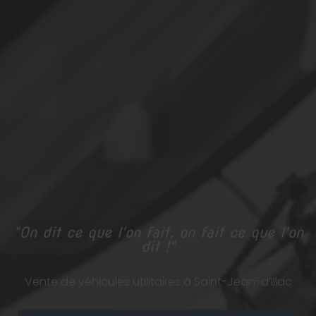
"On dit ce que l'on fait, on fait ce que l'on
dit !"
Vente de véhicules utilitaires à Saint-Jean-d’Illac