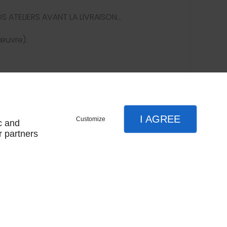
 ATELIERS AVANT LA LIVRAISON...
œuvre).
I AGREE
Customize
c and
r partners
--------------------------------------------
 93 16 06