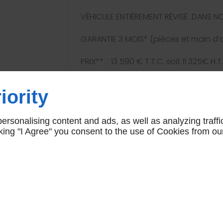
VÉHICULE ENTIÈREMENT RÉVISÉ DANS NOS
GARANTIE 3 MOIS* (pièces et main d’
PRIX** : 13 590 € T.T.C. soit 11 325€ H.T.
TVA récupérable.
iority
* Possibilité D'EXTENSION DE GARANTIE
** Possibilité de FINANCEMENT
rsonalising content and ads, as well as analyzing traffi
icking "I Agree" you consent to the use of Cookies from ou
-----------------------------------
-------------------------------
Nous contacter par téléphone : 05 56