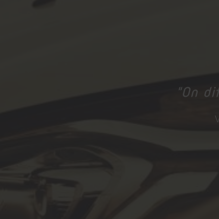
"On dit
V