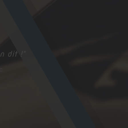
n dit !"
ac