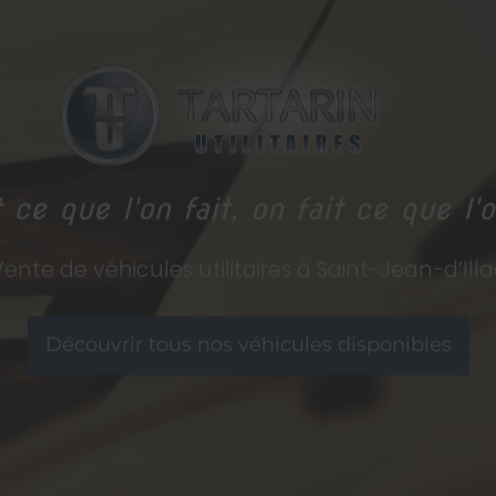
 ce que l'on fait, on fait ce que l'o
ente de véhicules utilitaires à Saint-Jean-d’Ill
Découvrir tous nos véhicules disponibles